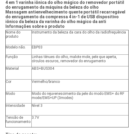
4 em 1 varinha iônica do olho mágico do removedor portátil
do enrugamento da máquina da beleza do olho
Massagem antienvelhecimento quente portátil recarregável
do enrugamento da compressa 4 in-1 de USB dispositivo
iônico da beleza da varinha do olho mágico da anti
Informações sobre o produto
Nome do
Instrumento da beleza da cara do olho da radiofrequência
produto
Modelo não.
EBP03
Função
Linhas tênues do olho, malote mole, pele que aperta,
círculos escuros, removedor do enrugamento
Material
ABS+BUS304
Cor
Vermelho/branco
Modo
Modo do rejuvenescimento da pele do modo EMS+ do RF
mode/EMS+UP (3modes)
Intensidade
Nível 3
Tensão de
3.7V
funcionamento