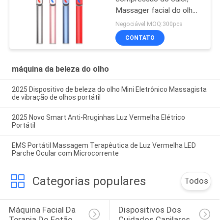
Massager facial do olho
do enrugamento do Ems
Negociável MOQ:300pcs
da varinha nova da
CONTATO
massagem do olho do
cuidado da beleza 2022
anti, beleza do Rf Ems
máquina da beleza do olho
2025 Dispositivo de beleza do olho Mini Eletrônico Massagista
de vibração de olhos portátil
2025 Novo Smart Anti-Rruginhas Luz Vermelha Elétrico
Portátil
EMS Portátil Massagem Terapêutica de Luz Vermelha LED
Parche Ocular com Microcorrente
Categorias populares
Todos
Máquina Facial Da 
Dispositivos Dos 
Terapia Do Fotão 
Cuidados Capilares 