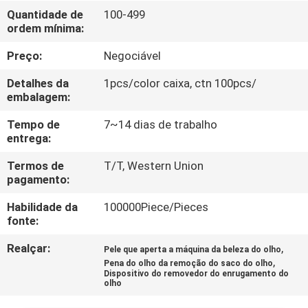
CONTROLE
Quantidade de
100-499
ordem mínima:
DA
QUALIDADE
Preço:
Negociável
Detalhes da
1pcs/color caixa, ctn 100pcs/
CONTACTE-
embalagem:
NOS
Tempo de
7~14 dias de trabalho
entrega:
PEÇA
Termos de
T/T, Western Union
pagamento:
UMAS
Habilidade da
100000Piece/Pieces
CITAÇÕES
fonte:
Realçar:
,
Pele que aperta a máquina da beleza do olho
,
Pena do olho da remoção do saco do olho
Dispositivo do removedor do enrugamento do
olho