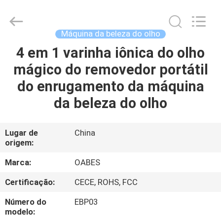
do
olho
de
ROHS
fornecedor.
Máquina da beleza do olho
Copyright
©
2021
4 em 1 varinha iônica do olho
CASA
-
2025
mágico do removedor portátil
facialbeautydevices.com.
All
Rights
PRODUTOS
do enrugamento da máquina
Reserved.
Developed
by
da beleza do olho
ECER
SOBRE
NÓS
Lugar de
China
origem:
EXCURSÃO
Marca:
OABES
DA
Certificação:
CECE, ROHS, FCC
FÁBRICA
Número do
EBP03
modelo: