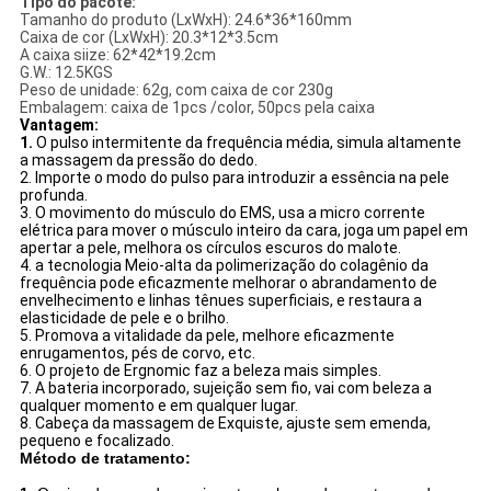
Tipo do pacote:
Tamanho do produto (LxWxH): 24.6*36*160mm
Caixa de cor (LxWxH): 20.3*12*3.5cm
A caixa siize: 62*42*19.2cm
G.W.: 12.5KGS
Peso de unidade: 62g, com caixa de cor 230g
Embalagem: caixa de 1pcs /color, 50pcs pela caixa
Vantagem:
1.
O pulso intermitente da frequência média, simula altamente
a massagem da pressão do dedo.
2. Importe o modo do pulso para introduzir a essência na pele
profunda.
3. O movimento do músculo do EMS, usa a micro corrente
elétrica para mover o músculo inteiro da cara, joga um papel em
apertar a pele, melhora os círculos escuros do malote.
4. a tecnologia Meio-alta da polimerização do colagênio da
frequência pode eficazmente melhorar o abrandamento de
envelhecimento e linhas tênues superficiais, e restaura a
elasticidade de pele e o brilho.
5. Promova a vitalidade da pele, melhore eficazmente
enrugamentos, pés de corvo, etc.
6. O projeto de Ergnomic faz a beleza mais simples.
7. A bateria incorporado, sujeição sem fio, vai com beleza a
qualquer momento e em qualquer lugar.
8. Cabeça da massagem de Exquiste, ajuste sem emenda,
pequeno e focalizado.
Método de tratamento: