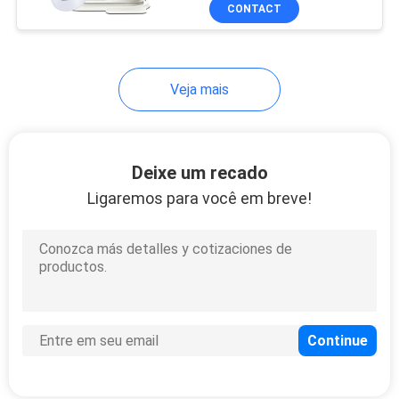
Dermabrasion Machine
CONTROLE
CONTACT
H2o2 Hydrafacials.
emissor de luz
DA
QUALIDADE
11
Veja mais
Anti enrugamento
CONTACTE-
de HIFU/RF
NOS
Deixe um recado
Ligaremos para você em breve!
PEÇA
UMAS
27
CITAÇÕES
máquina da beleza
MAPA
do olho
DO
SITE