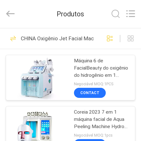
Oabes
Technology
Co.,
Produtos
Ltd..
All
Rights
Reserved.
Developed
CASA
42
by
CHINA Oxigênio Jet Facial Machine
ECER
Máquina facial da
PRODUTOS
terapia do fotão do
Máquina 6 de
FacialBeauty do oxigênio
diodo emissor de
SOBRE
do hidrogênio em 1
NÓS
luz
instrumento de
Negociável MOQ:1PCS
hidratação facial da
CONTACT
beleza da bolha H2O2
5
EXCURSÃO
pequena multifuncional.
Dispositivos dos
Coreia 2023 7 em 1
DA
máquina facial de Aqua
FÁBRICA
cuidados capilares
Peeling Machine Hydro
Oxyge Diamond
Negociável MOQ:1pcs
da luz do diodo