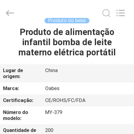
Technology
Co.,
Ltd..
All
Rights
Produto do bebê
Reserved.
Developed
Produto de alimentação
CASA
by
ECER
infantil bomba de leite
PRODUTOS
materno elétrica portátil
SOBRE
Lugar de
China
origem:
NÓS
Marca:
Oabes
EXCURSÃO
Certificação:
CE/ROHS/FC/FDA
DA
Número do
MY-379
FÁBRICA
modelo:
Quantidade de
200