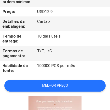
ordem mínima:
CONTROLE
DA
Preço:
USD12.9
QUALIDADE
Detalhes da
Cartão
embalagem:
CONTACTE-
Tempo de
10 dias úteis
entrega:
NOS
Termos de
T/T, L/C
pagamento:
PEÇA
Habilidade da
100000 PCS por mês
UMAS
fonte:
CITAÇÕES
MELHOR PREÇO
MAPA
DO
SITE