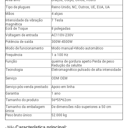
Área alvo
Braços, Corpo, Olhos, Rosto
Tipo de plugues
Reino Unido, NC, Outros, UE, EUA, UA
Mãos
4 alças
Intensidade da vibração
7 Tesla
magnética
Ecrã de Toque
8 polegadas
Voltagem de entrada
AC110V-230V
Potência de saída
300W-4500W
Modo de funcionamento
Modo manual+Modo automático
Frequência
1 a 100 Hz
Função
queima de gordura aperto Perda de peso
Redução da celulite
Tecnologia
Eletromagnético pulsado de alta intensidade
Serviço
ODM OEM
Serviço pós-venda prestado
Apoio em linha
Garantia
1 ano
Tamanho do produto
56*55*62cm
Tamanho da embalagem
De dimensões não superiores a 50 cm
única:
Peso bruto único:
52.000 kg
Característica principal:
- Não.