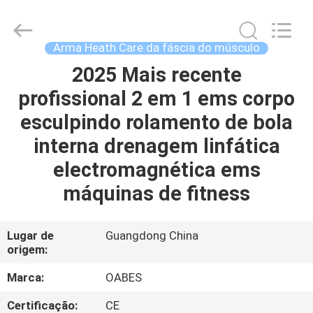
corpo
fornecedor.
Copyright
©
2021
Arma Heath Care da fáscia do músculo
-
2025
facialbeautydevices.com.
2025 Mais recente
CASA
All
Rights
profissional 2 em 1 ems corpo
Reserved.
Developed
by
PRODUTOS
esculpindo rolamento de bola
ECER
interna drenagem linfática
SOBRE
electromagnética ems
NÓS
máquinas de fitness
EXCURSÃO
Lugar de
Guangdong China
origem:
DA
FÁBRICA
Marca:
OABES
Certificação:
CE