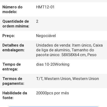
CONTROLE
Número do
HMT12-01
DA
modelo:
QUALIDADE
Quantidade de
2
ordem mínima:
CONTACTE-
Preço:
Negociável
NOS
Detalhes da
Unidades de venda: Item único, Caixa
embalagem:
de liga de alumínio, Tamanho do
pacote único: 58X58X64 cm, Peso
PEÇA
Tempo de
dias 10-20Working
UMAS
entrega:
CITAÇÕES
Termos de
T/T, Western Union, Western Union
pagamento:
Habilidade da
20000pcs por mês
fonte: