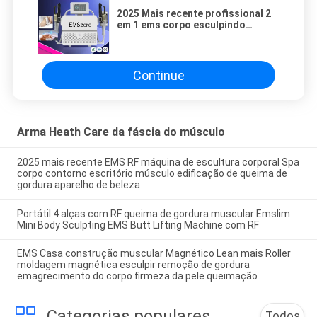
2025 Mais recente profissional 2
em 1 ems corpo esculpindo
rolamento de bola interna
drenagem linfática
electromagnética ems máquinas
de fitness
Continue
Arma Heath Care da fáscia do músculo
2025 mais recente EMS RF máquina de escultura corporal Spa
corpo contorno escritório músculo edificação de queima de
gordura aparelho de beleza
Portátil 4 alças com RF queima de gordura muscular Emslim
Mini Body Sculpting EMS Butt Lifting Machine com RF
EMS Casa construção muscular Magnético Lean mais Roller
moldagem magnética esculpir remoção de gordura
emagrecimento do corpo firmeza da pele queimação
Categorias populares
Todos