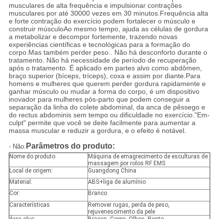
musculares de alta frequência e impulsionar contrações
musculares por até 30000 vezes em 30 minutos.Frequência alta
e forte contração do exercício podem fortalecer o músculo e
construir músculoAo mesmo tempo, ajuda as células de gordura
a metabolizar e decompor fortemente, trazendo novas
experiências científicas e tecnológicas para a formação do
corpo.Mas também perder peso.. Não há desconforto durante o
tratamento. Não há necessidade de período de recuperação
após o tratamento. É aplicado em partes alvo como abdômen,
braço superior (bíceps, tríceps), coxa e assim por diante.Para
homens e mulheres que querem perder gordura rapidamente e
ganhar músculo ou mudar a forma do corpo, é um dispositivo
inovador para mulheres pós-parto que podem conseguir a
separação da linha do colete abdominal, da anca de pêssego e
do rectus abdominis sem tempo ou dificuldade no exercício."Em-
culpt" permite que você se deite facilmente para aumentar a
massa muscular e reduzir a gordura, e o efeito é notável.
Parâmetros do produto:
- Não.
Nome do produto
Máquina de emagrecimento de esculturas de
massagem por rolos RF EMS
Local de origem:
Guangdong China
Material:
ABS+liga de alumínio
Cor:
Branco
Características
Remover rugas, perda de peso,
rejuvenescimento da pele