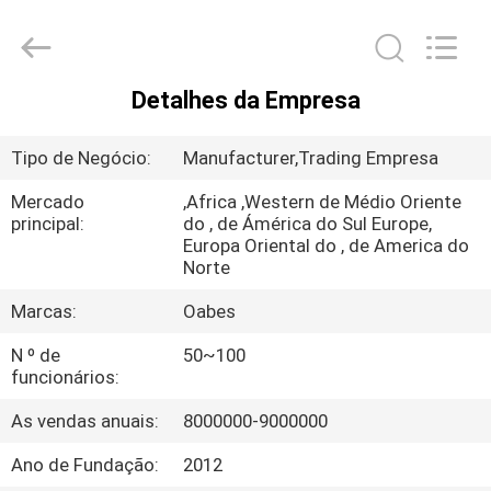
do
fotão
do
diodo
emissor
de
luz
Detalhes da Empresa
1A
CASA
fornecedor.
Copyright
©
Tipo de Negócio:
Manufacturer,Trading Empresa
2021
-
PRODUTOS
2025
Mercado
,Africa ,Western de Médio Oriente
facialbeautydevices.com.
All
principal:
do , de Ámérica do Sul Europe,
Rights
Europa Oriental do , de America do
Reserved.
SOBRE
Developed
Norte
by
NÓS
ECER
Marcas:
Oabes
N º de
50~100
EXCURSÃO
funcionários:
DA
As vendas anuais:
8000000-9000000
FÁBRICA
Ano de Fundação:
2012