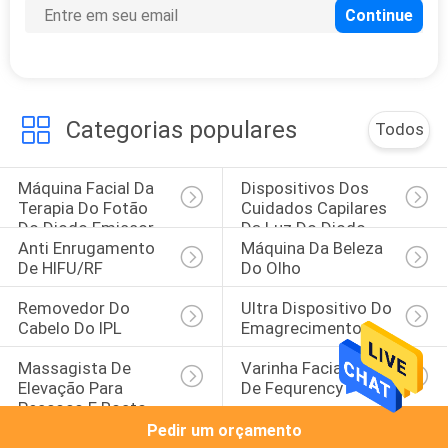
Categorias populares
Todos
Máquina Facial Da 
Dispositivos Dos 
Terapia Do Fotão 
Cuidados Capilares 
Do Diodo Emissor 
Da Luz Do Diodo 
Anti Enrugamento 
Máquina Da Beleza 
De Luz
Emissor De Luz
De HIFU/RF
Do Olho
Removedor Do 
Ultra Dispositivo Do 
Cabelo Do IPL
Emagrecimento
Massagista De 
Varinha Facial Alta 
Elevação Para 
De Fequrency
Pescoço E Rosto 
EMS
Pedir um orçamento