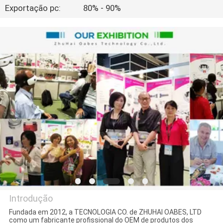
CONTROLE
Exportação pc:
80% - 90%
DA
QUALIDADE
CONTACTE-
NOS
PEÇA
UMAS
CITAÇÕES
Introdução
Fundada em 2012, a TECNOLOGIA CO. de ZHUHAI OABES, LTD
como um fabricante profissional do OEM de produtos dos